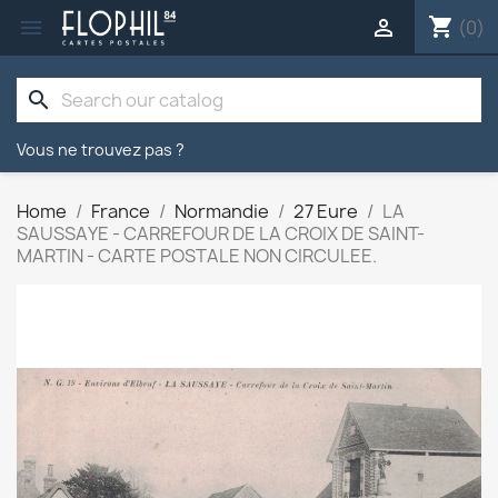
shopping_cart


(0)
search
Vous ne trouvez pas ?
Home
France
Normandie
27 Eure
LA
SAUSSAYE - CARREFOUR DE LA CROIX DE SAINT-
MARTIN - CARTE POSTALE NON CIRCULEE.