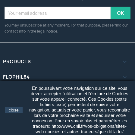
You may unsubscribe at any moment. For that purpose, please find our
contact info in the legal notice.
PRODUCTS

FLOPHIL84

En poursuivant votre navigation sur ce site, vous
YOUR ACCOUNT

devez accepter l’utilisation et l'écriture de Cookies
sur votre appareil connecté. Ces Cookies (petits
fichiers texte) permettent de suivre votre
STORE INFORMATION
keyboard_arrow_down
navigation, actualiser votre panier, vous reconnaitre
close
lors de votre prochaine visite et sécuriser votre
connexion. Pour en savoir plus et paramétrer les
© 2026 - Flophil84 Cartes Postales. Tous Droits Réservés.
traceurs: http://www.cnil.fr/vos-obligations/sites-
Développé par
Clic'r
.
web-cookies-et-autres-traceurs/que-dit-la-loi/