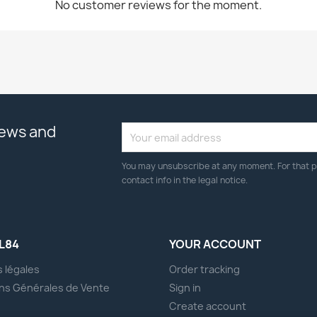
No customer reviews for the moment.
news and
You may unsubscribe at any moment. For that p
contact info in the legal notice.
L84
YOUR ACCOUNT
 légales
Order tracking
ns Générales de Vente
Sign in
s
Create account