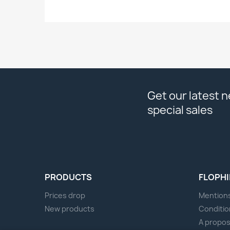
Get our latest 
special sales
PRODUCTS
FLOPHI
Prices drop
Mentions
New products
Conditio
A propo