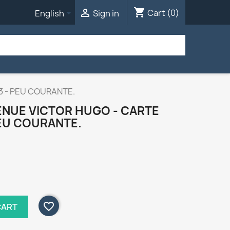
shopping_cart


Cart
(0)
English
Sign in
3 - PEU COURANTE.
VENUE VICTOR HUGO - CARTE
PEU COURANTE.
favorite_border
CART