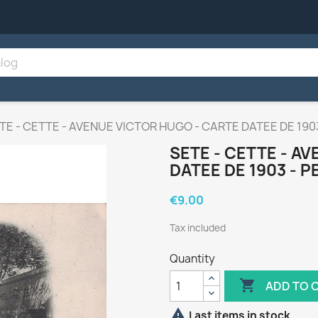
TE - CETTE - AVENUE VICTOR HUGO - CARTE DATEE DE 190
SETE - CETTE - A
DATEE DE 1903 - 
€9.00
Tax included
Quantity

ADD TO 

Last items in stock