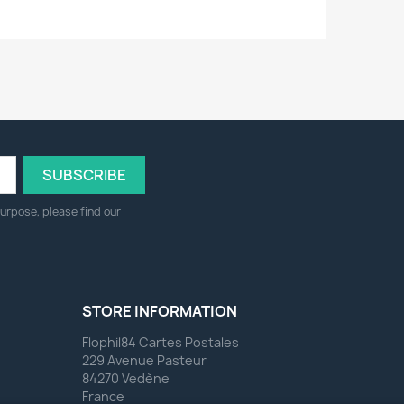
urpose, please find our
STORE INFORMATION
Flophil84 Cartes Postales
229 Avenue Pasteur
84270 Vedène
France