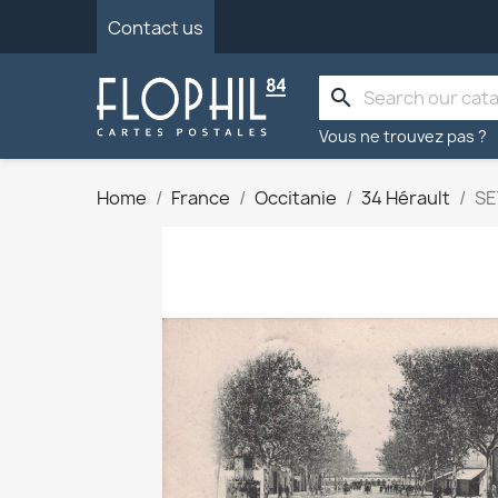
Contact us
search
Vous ne trouvez pas ?
Home
France
Occitanie
34 Hérault
SE