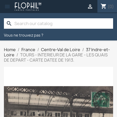
shopping_cart


(0)
search
Vous ne trouvez pas ?
Home
France
Centre-Val de Loire
37 Indre-et-
Loire
TOURS - INTERIEUR DE LA GARE - LES QUAIS
DE DEPART - CARTE DATEE DE 1913.