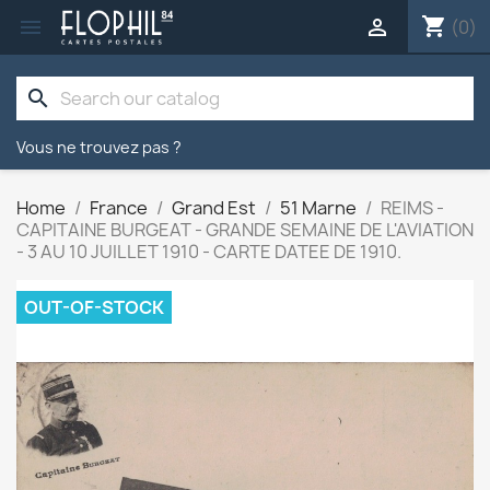
shopping_cart


(0)
search
Vous ne trouvez pas ?
Home
France
Grand Est
51 Marne
REIMS -
CAPITAINE BURGEAT - GRANDE SEMAINE DE L'AVIATION
- 3 AU 10 JUILLET 1910 - CARTE DATEE DE 1910.
OUT-OF-STOCK