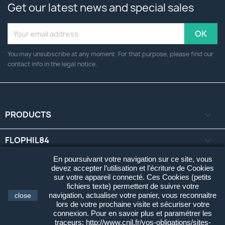
Get our latest news and special sales
You may unsubscribe at any moment. For that purpose, please find our
contact info in the legal notice.
PRODUCTS

FLOPHIL84

En poursuivant votre navigation sur ce site, vous
YOUR ACCOUNT

devez accepter l’utilisation et l'écriture de Cookies
sur votre appareil connecté. Ces Cookies (petits
fichiers texte) permettent de suivre votre
STORE INFORMATION
keyboard_arrow_down
navigation, actualiser votre panier, vous reconnaitre
close
lors de votre prochaine visite et sécuriser votre
connexion. Pour en savoir plus et paramétrer les
© 2026 - Flophil84 Cartes Postales. Tous Droits Réservés.
traceurs: http://www.cnil.fr/vos-obligations/sites-