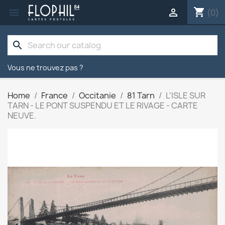
shopping_cart


(0)
search
Vous ne trouvez pas ?
Home
France
Occitanie
81 Tarn
L'ISLE SUR
TARN - LE PONT SUSPENDU ET LE RIVAGE - CARTE
NEUVE.