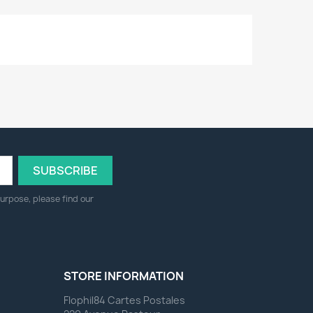
urpose, please find our
STORE INFORMATION
Flophil84 Cartes Postales