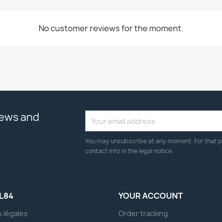
No customer reviews for the moment.
news and
You may unsubscribe at any moment. For that p
contact info in the legal notice.
L84
YOUR ACCOUNT
 légales
Order tracking