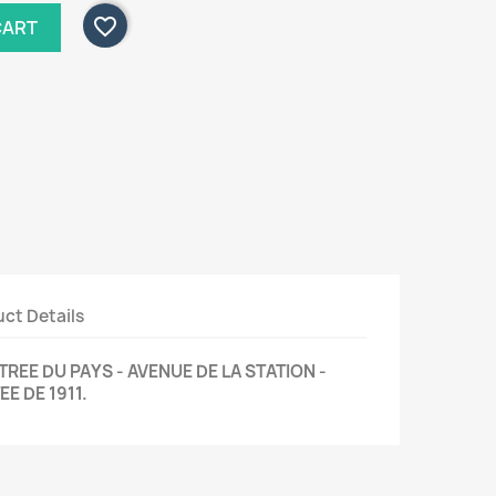
favorite_border
CART
ct Details
TREE DU PAYS - AVENUE DE LA STATION -
E DE 1911.