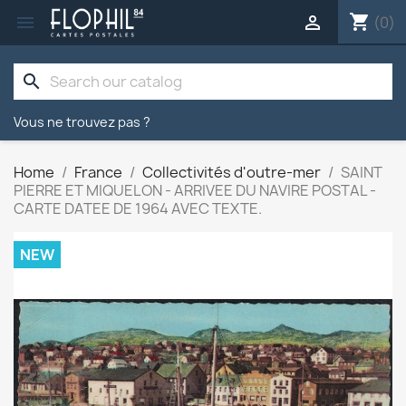
shopping_cart


(0)
search
Vous ne trouvez pas ?
Home
France
Collectivités d'outre-mer
SAINT
PIERRE ET MIQUELON - ARRIVEE DU NAVIRE POSTAL -
CARTE DATEE DE 1964 AVEC TEXTE.
NEW