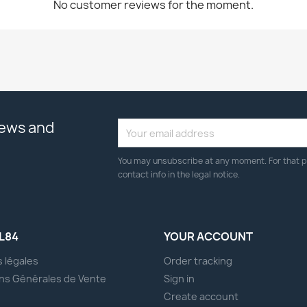
No customer reviews for the moment.
news and
You may unsubscribe at any moment. For that p
contact info in the legal notice.
L84
YOUR ACCOUNT
 légales
Order tracking
ns Générales de Vente
Sign in
s
Create account