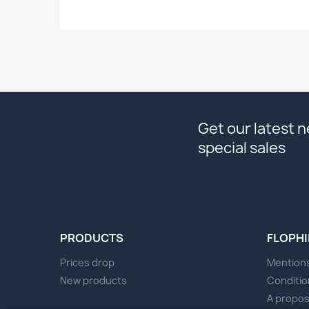
Get our latest 
special sales
PRODUCTS
FLOPHI
Prices drop
Mentions
New products
Conditio
A propo