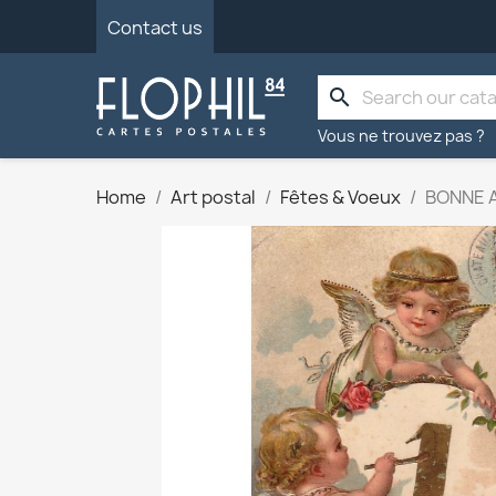
Contact us
search
Vous ne trouvez pas ?
Home
Art postal
Fêtes & Voeux
BONNE A