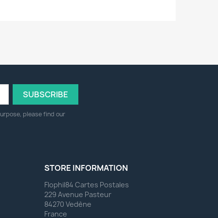
urpose, please find our
STORE INFORMATION
Flophil84 Cartes Postales
229 Avenue Pasteur
84270 Vedène
France