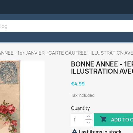
NNEE - 1er JANVIER - CARTE GAUFREE - ILLUSTRATION AV
BONNE ANNEE - 1E
ILLUSTRATION AVE
€4.99
Tax included
Quantity

ADD TO 

Last items in stock