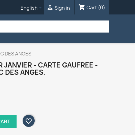
shopping_cart


Cart
(0)
English
Sign in
EC DES ANGES.
R JANVIER - CARTE GAUFREE -
C DES ANGES.
favorite_border
CART