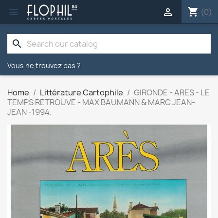
shopping_cart


(0)
search
Vous ne trouvez pas ?
Home
Littérature Cartophile
GIRONDE - ARES - LE
TEMPS RETROUVE - MAX BAUMANN & MARC JEAN-
JEAN -1994.