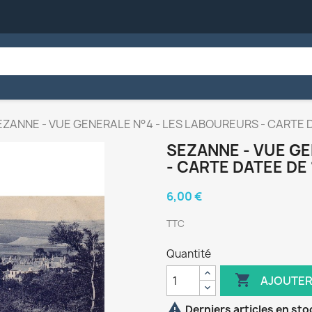
EZANNE - VUE GENERALE N°4 - LES LABOUREURS - CARTE D
SEZANNE - VUE GE
- CARTE DATEE DE 
6,00 €
TTC
Quantité

AJOUTER

Derniers articles en sto