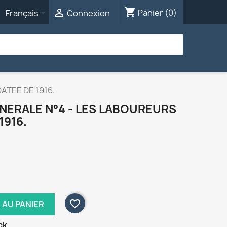
shopping_cart


Panier
(0)
Français
Connexion
ATEE DE 1916.
NERALE N°4 - LES LABOUREURS
1916.
favorite_border
 AU PANIER
ck