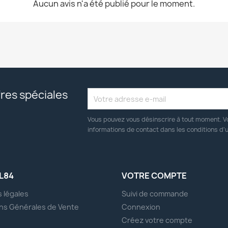
Aucun avis n'a été publié pour le moment.
res spéciales
Vous pouvez vous désinscrire à tout moment. V
informations de contact dans les conditions d'ut
L84
VOTRE COMPTE
 légales
Suivi de commande
ns Générales de Vente
Connexion
s
Créez votre compte