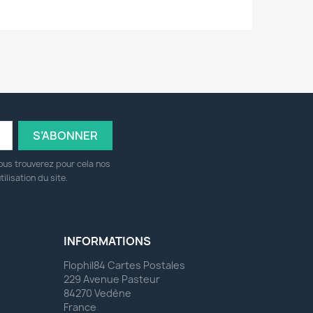
ous trouverez pour cela nos
ilisation du site.
INFORMATIONS
Flophil84 Cartes Postales
229 Avenue Pasteur
84270 Vedène
France