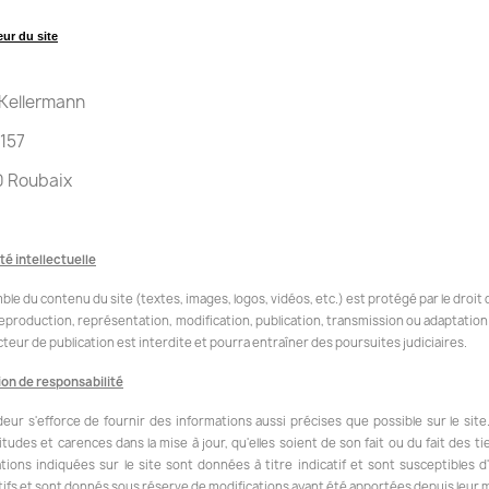
ur du site
 Kellermann
157
0 Roubaix
té intellectuelle
le du contenu du site (textes, images, logos, vidéos, etc.) est protégé par le droit d'a
eproduction, représentation, modification, publication, transmission ou adaptation du
cteur de publication est interdite et pourra entraîner des poursuites judiciaires.
ion de responsabilité
eur s'efforce de fournir des informations aussi précises que possible sur le site
itudes et carences dans la mise à jour, qu'elles soient de son fait ou du fait des t
tions indiquées sur le site sont données à titre indicatif et sont susceptibles 
ifs et sont donnés sous réserve de modifications ayant été apportées depuis leur m