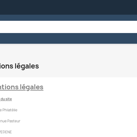
ons légales
tions légales
 du site
e Philatélie
enue Pasteur
VEDENE