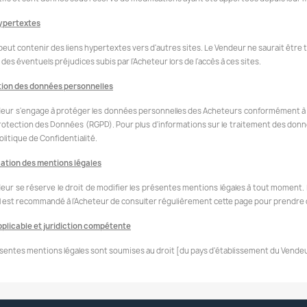
hypertextes
 peut contenir des liens hypertextes vers d'autres sites. Le Vendeur ne saurait êtr
i des éventuels préjudices subis par l'Acheteur lors de l'accès à ces sites.
tion des données personnelles
eur s'engage à protéger les données personnelles des Acheteurs conformément à 
Protection des Données (RGPD). Pour plus d'informations sur le traitement des donné
olitique de Confidentialité.
ation des mentions légales
eur se réserve le droit de modifier les présentes mentions légales à tout moment. 
. Il est recommandé à l'Acheteur de consulter régulièrement cette page pour prendre
pplicable et juridiction compétente
sentes mentions légales sont soumises au droit [du pays d'établissement du Vendeu