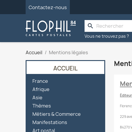
Contactez-nous
search
Vous ne trouvez pas ?
Accueil
Mentions légales
Menti
ACCUEIL

France
Men

Afrique
Éditeur

Asie

Thèmes
Florenc

Métiers & Commerce
229 av

Manifestations
84270 

Art postal