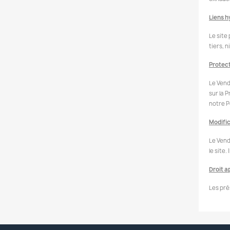
Liens 
Le site
tiers, n
Protec
Le Vend
sur la 
notre P
Modific
Le Vend
le site
Droit a
Les pré