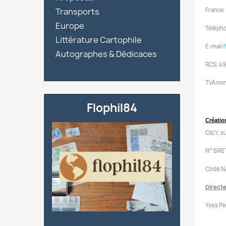

Transports
France
Europe
Télépho
Littérature Cartophile
E-mail
f
Autographes & Dédicaces
RCS: 49
TVA non 
Flophil84
Créatio
Clic'r, 
N° SIRE
Code NA
Directe
Yves Pet