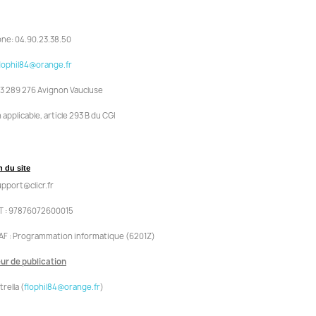
ne: 04.90.23.38.50
lophil84@orange.fr
3 289 276 Avignon Vaucluse
applicable, article 293 B du CGI
n du site
support@clicr.fr
T : 97876072600015
F : Programmation informatique (6201Z)
ur de publication
rella (
flophil84@orange.fr
)