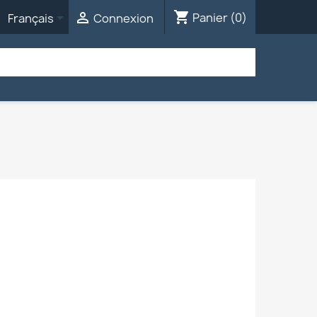
shopping_cart


Panier
(0)
Français
Connexion