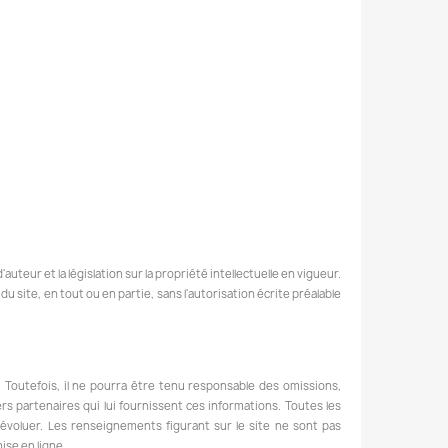
uteur et la législation sur la propriété intellectuelle en vigueur.
 site, en tout ou en partie, sans l'autorisation écrite préalable
. Toutefois, il ne pourra être tenu responsable des omissions,
iers partenaires qui lui fournissent ces informations. Toutes les
d'évoluer. Les renseignements figurant sur le site ne sont pas
ise en ligne.