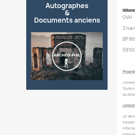
Autographes
Héberge
&
OVH
Documents anciens
2 rue
BP 80
5910
Proprié
L'ensemb
Toute r
du dire
Limitat
Le Vend
inexact
informa
exhaust