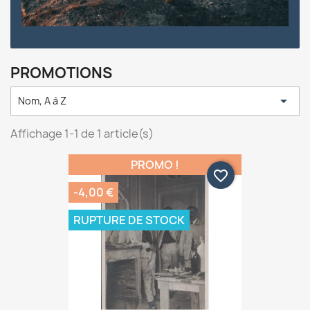
PROMOTIONS

Nom, A à Z
Affichage 1-1 de 1 article(s)
PROMO !
favorite_border
-4,00 €
RUPTURE DE STOCK