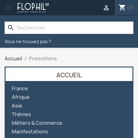
shopping_cart


(0)
search
Vous ne trouvez pas ?
Accueil
Promotions
ACCUEIL

France

Afrique

Asie

Thèmes

Métiers & Commerce

Manifestations