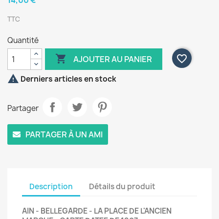
14,00 €
TTC
Quantité

favorite_border
AJOUTER AU PANIER

Derniers articles en stock
Partager
PARTAGER À UN AMI
Description
Détails du produit
AIN - BELLEGARDE - LA PLACE DE L'ANCIEN