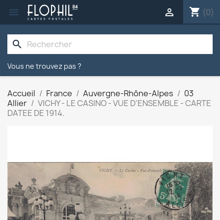
shopping_cart


(0)
search
Vous ne trouvez pas ?
Accueil
France
Auvergne-Rhône-Alpes
03
Allier
VICHY - LE CASINO - VUE D'ENSEMBLE - CARTE
DATEE DE 1914.