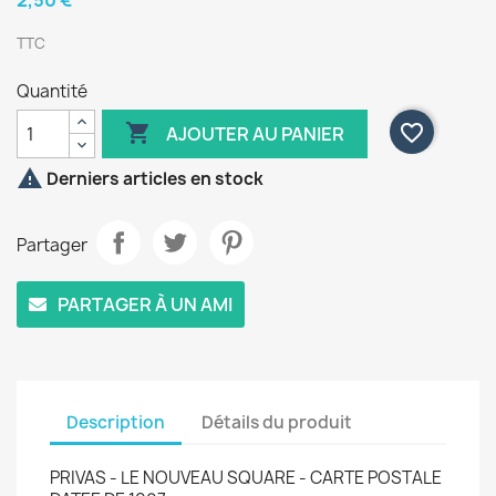
2,50 €
TTC
Quantité

favorite_border
AJOUTER AU PANIER

Derniers articles en stock
Partager
PARTAGER À UN AMI
Description
Détails du produit
PRIVAS - LE NOUVEAU SQUARE - CARTE POSTALE