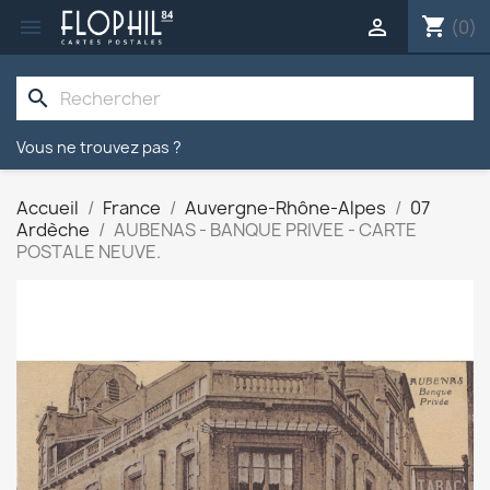
shopping_cart


(0)
search
Vous ne trouvez pas ?
Accueil
France
Auvergne-Rhône-Alpes
07
Ardèche
AUBENAS - BANQUE PRIVEE - CARTE
POSTALE NEUVE.