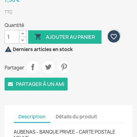
7,50 €
TTC
Quantité

favorite_border
AJOUTER AU PANIER

Derniers articles en stock
Partager
PARTAGER À UN AMI
Description
Détails du produit
AUBENAS - BANQUE PRIVEE - CARTE POSTALE