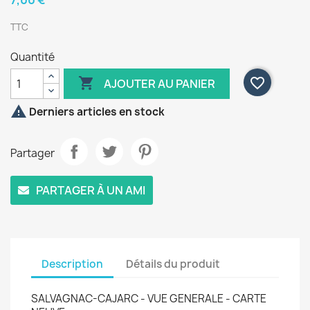
7,00 €
TTC
Quantité

favorite_border
AJOUTER AU PANIER

Derniers articles en stock
Partager
PARTAGER À UN AMI
Description
Détails du produit
SALVAGNAC-CAJARC - VUE GENERALE - CARTE