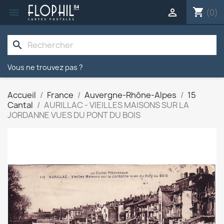
shopping_cart


(0)
search
Vous ne trouvez pas ?
Accueil
France
Auvergne-Rhône-Alpes
15
Cantal
AURILLAC - VIEILLES MAISONS SUR LA
JORDANNE VUES DU PONT DU BOIS