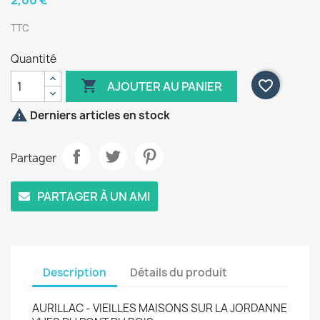
2,00 €
TTC
Quantité

favorite_border
AJOUTER AU PANIER

Derniers articles en stock
Partager
PARTAGER À UN AMI
Description
Détails du produit
AURILLAC - VIEILLES MAISONS SUR LA JORDANNE