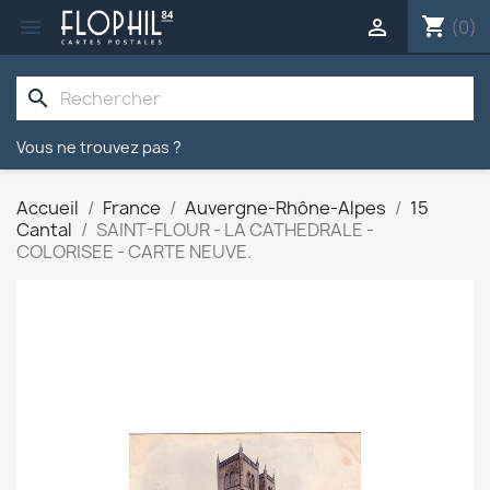
shopping_cart


(0)
search
Vous ne trouvez pas ?
Accueil
France
Auvergne-Rhône-Alpes
15
Cantal
SAINT-FLOUR - LA CATHEDRALE -
COLORISEE - CARTE NEUVE.