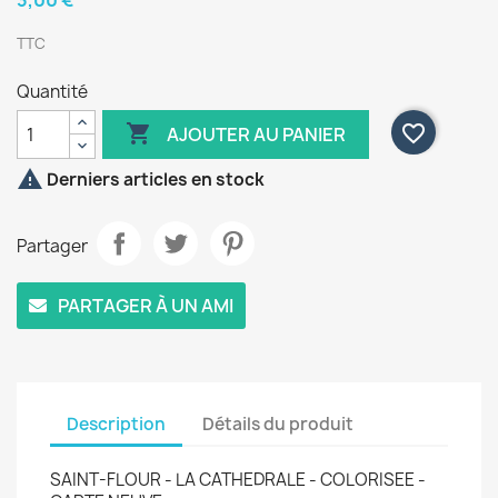
3,00 €
TTC
Quantité

favorite_border
AJOUTER AU PANIER

Derniers articles en stock
Partager
PARTAGER À UN AMI
Description
Détails du produit
SAINT-FLOUR - LA CATHEDRALE - COLORISEE -