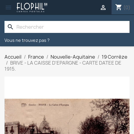
shopping_cart


(0)
search
Vous ne trouvez pas ?
Accueil
France
Nouvelle-Aquitaine
19 Corrèze
BRIVE - LA CAISSE D'EPARGNE - CARTE DATEE DE
1915.