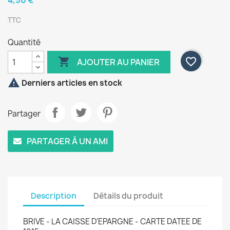
4,50 €
TTC
Quantité

favorite_border
AJOUTER AU PANIER

Derniers articles en stock
Partager
PARTAGER À UN AMI
Description
Détails du produit
BRIVE - LA CAISSE D'EPARGNE - CARTE DATEE DE