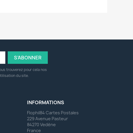
ous trouverez pour cela nos
ilisation du site.
INFORMATIONS
Flophil84 Cartes Postales
229 Avenue Pasteur
84270 Vedène
France