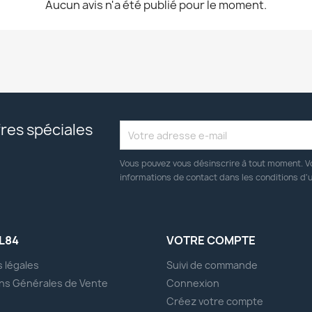
Aucun avis n'a été publié pour le moment.
res spéciales
Vous pouvez vous désinscrire à tout moment. V
informations de contact dans les conditions d'ut
L84
VOTRE COMPTE
 légales
Suivi de commande
ns Générales de Vente
Connexion
s
Créez votre compte