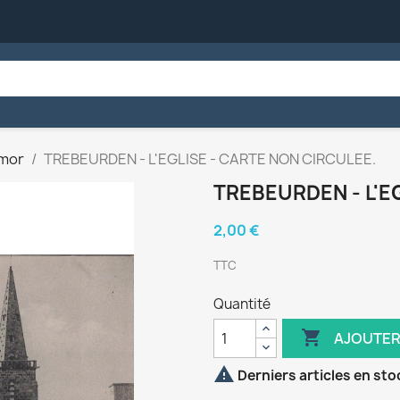
rmor
TREBEURDEN - L'EGLISE - CARTE NON CIRCULEE.
TREBEURDEN - L'E
2,00 €
TTC
Quantité

AJOUTER

Derniers articles en sto