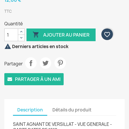
12,00 €
TTC
Quantité

favorite_border
AJOUTER AU PANIER

Derniers articles en stock
Partager
PARTAGER À UN AMI
Description
Détails du produit
SAINT AGNANT DE VERSILLAT - VUE GENERALE -