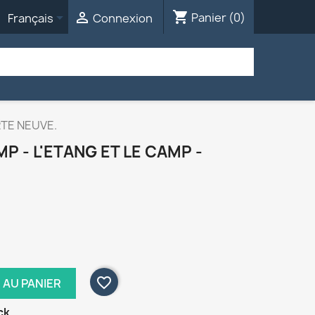
shopping_cart


Panier
(0)
Français
Connexion
RTE NEUVE.
P - L'ETANG ET LE CAMP -
favorite_border
 AU PANIER
ck