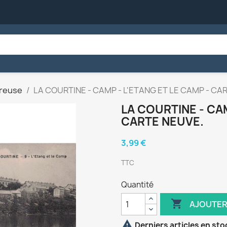
reuse
LA COURTINE - CAMP - L'ETANG ET LE CAMP - CA
LA COURTINE - CAM
CARTE NEUVE.
3,99 €
TTC
Quantité

AJOUTER

Derniers articles en sto