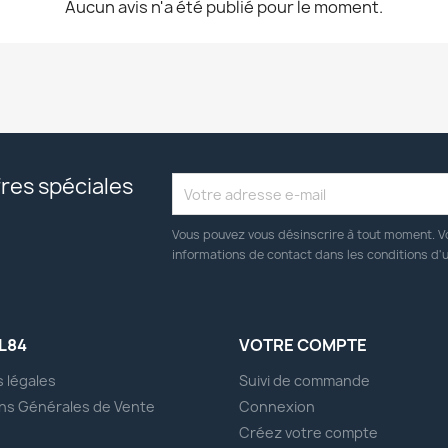
Aucun avis n'a été publié pour le moment.
res spéciales
Vous pouvez vous désinscrire à tout moment. V
informations de contact dans les conditions d'ut
L84
VOTRE COMPTE
 légales
Suivi de commande
ns Générales de Vente
Connexion
s
Créez votre compte