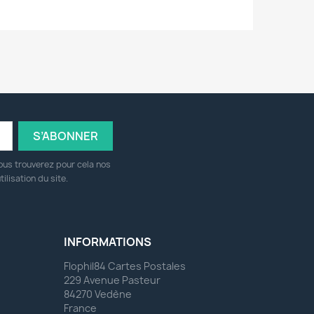
ous trouverez pour cela nos
ilisation du site.
INFORMATIONS
Flophil84 Cartes Postales
229 Avenue Pasteur
84270 Vedène
France