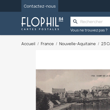
Contactez-nous
search
Vous ne trouvez pas ?
Accueil
France
Nouvelle-Aquitaine
23 C