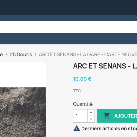
té
25 Doubs
ARC ET SENANS - LA GARE - CARTE NEUVE
ARC ET SENANS - 
10,00 €
TTC
Quantité

AJOUTER

Derniers articles en sto