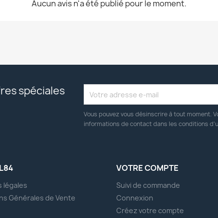
Aucun avis n'a été publié pour le moment.
res spéciales
Vous pouvez vous désinscrire à tout moment. V
informations de contact dans les conditions d'ut
L84
VOTRE COMPTE
 légales
Suivi de commande
ns Générales de Vente
Connexion
s
Créez votre compte