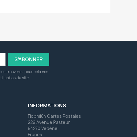
ous trouverez pour cela nos
ilisation du site.
INFORMATIONS
Flophil84 Cartes Postales
229 Avenue Pasteur
84270 Vedène
France