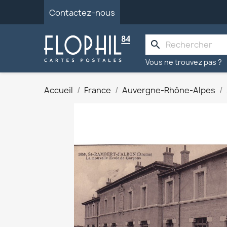
Contactez-nous
search
Vous ne trouvez pas ?
Accueil
France
Auvergne-Rhône-Alpes