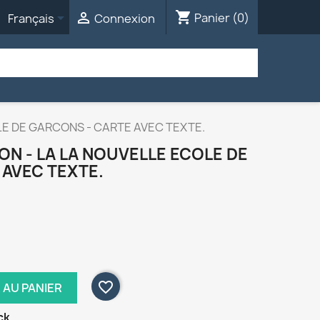
shopping_cart


Panier
(0)
Français
Connexion
LE DE GARCONS - CARTE AVEC TEXTE.
ON - LA LA NOUVELLE ECOLE DE
 AVEC TEXTE.
favorite_border
 AU PANIER
ck