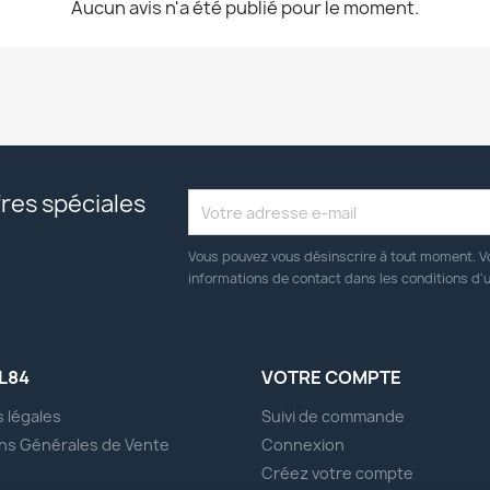
Aucun avis n'a été publié pour le moment.
res spéciales
Vous pouvez vous désinscrire à tout moment. V
informations de contact dans les conditions d'ut
L84
VOTRE COMPTE
 légales
Suivi de commande
ns Générales de Vente
Connexion
s
Créez votre compte