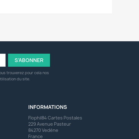
ous trouverez pour cela nos
ilisation du site.
INFORMATIONS
Flophil84 Cartes Postales
229 Avenue Pasteur
84270 Vedène
France