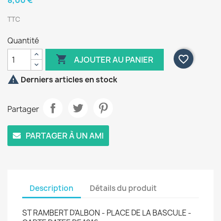
8,00 €
TTC
Quantité

favorite_border
AJOUTER AU PANIER

Derniers articles en stock
Partager
PARTAGER À UN AMI
Description
Détails du produit
ST RAMBERT D'ALBON - PLACE DE LA BASCULE -