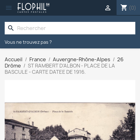
shopping_cart


(0)
search
Vous ne trouvez pas ?
Accueil
France
Auvergne-Rhône-Alpes
26
Drôme
ST RAMBERT D'ALBON - PLACE DE LA
BASCULE - CARTE DATEE DE 1916.