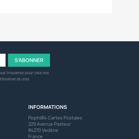
ous trouverez pour cela nos
ilisation du site.
INFORMATIONS
Flophil84 Cartes Postales
229 Avenue Pasteur
84270 Vedène
France