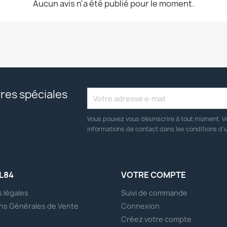
Aucun avis n'a été publié pour le moment.
res spéciales
Vous pouvez vous désinscrire à tout moment. V
informations de contact dans les conditions d'ut
L84
VOTRE COMPTE
 légales
Suivi de commande
ns Générales de Vente
Connexion
s
Créez votre compte