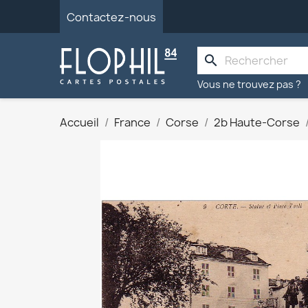
Contactez-nous
search
Vous ne trouvez pas ?
Accueil
France
Corse
2b Haute-Corse