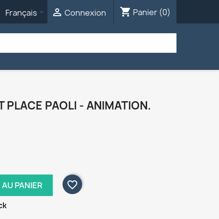
shopping_cart


Panier
(0)
Français
Connexion
T PLACE PAOLI - ANIMATION.
favorite_border
 AU PANIER
ck