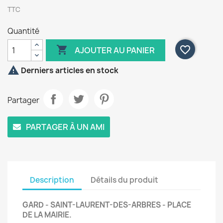
TTC
Quantité

favorite_border
AJOUTER AU PANIER

Derniers articles en stock
Partager
PARTAGER À UN AMI
Description
Détails du produit
GARD - SAINT-LAURENT-DES-ARBRES - PLACE
DE LA MAIRIE.