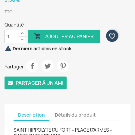
5,50 €
TTC
Quantité

favorite_border
AJOUTER AU PANIER

Derniers articles en stock
Partager
PARTAGER À UN AMI
Description
Détails du produit
SAINT HIPPOLYTE DU FORT - PLACE D'ARMES -