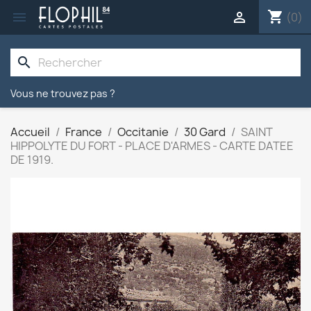
shopping_cart


(0)
search
Vous ne trouvez pas ?
Accueil
France
Occitanie
30 Gard
SAINT
HIPPOLYTE DU FORT - PLACE D'ARMES - CARTE DATEE
DE 1919.