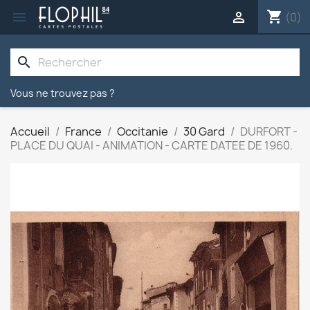
shopping_cart


(0)
search
Vous ne trouvez pas ?
Accueil
France
Occitanie
30 Gard
DURFORT -
PLACE DU QUAI - ANIMATION - CARTE DATEE DE 1960.