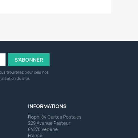
ous trouverez pour cela nos
ilisation du site.
INFORMATIONS
Flophil84 Cartes Postales
229 Avenue Pasteur
84270 Vedène
France