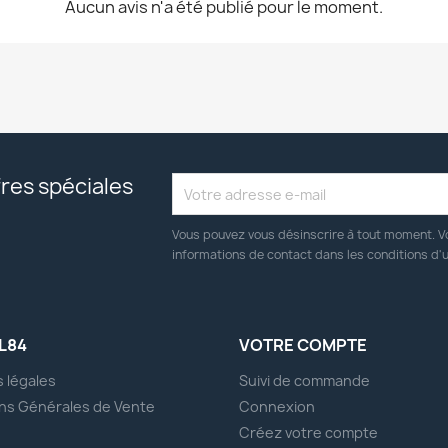
Aucun avis n'a été publié pour le moment.
res spéciales
Vous pouvez vous désinscrire à tout moment. V
informations de contact dans les conditions d'ut
L84
VOTRE COMPTE
 légales
Suivi de commande
ns Générales de Vente
Connexion
s
Créez votre compte