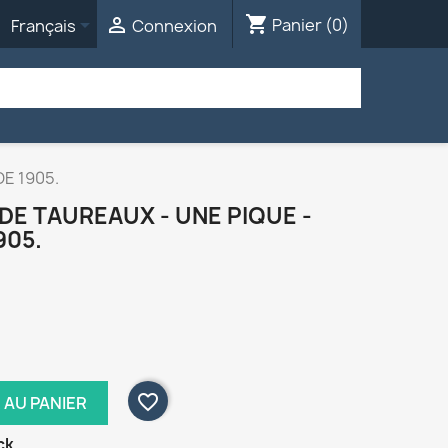
shopping_cart


Panier
(0)
Français
Connexion
E 1905.
DE TAUREAUX - UNE PIQUE -
905.
favorite_border
 AU PANIER
ck