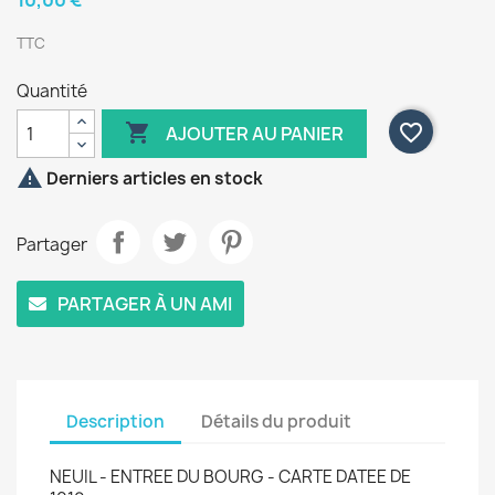
10,00 €
TTC
Quantité

favorite_border
AJOUTER AU PANIER

Derniers articles en stock
Partager
PARTAGER À UN AMI
Description
Détails du produit
NEUIL - ENTREE DU BOURG - CARTE DATEE DE