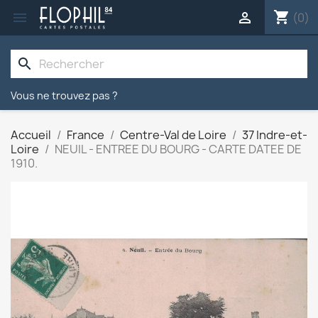
shopping_cart


(0)
search
Vous ne trouvez pas ?
Accueil
France
Centre-Val de Loire
37 Indre-et-
Loire
NEUIL - ENTREE DU BOURG - CARTE DATEE DE
1910.