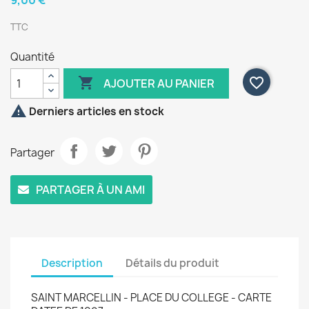
9,00 €
TTC
Quantité

favorite_border
AJOUTER AU PANIER

Derniers articles en stock
Partager
PARTAGER À UN AMI
Description
Détails du produit
SAINT MARCELLIN - PLACE DU COLLEGE - CARTE