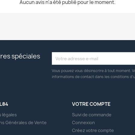
Aucun avis n'a été publié pour le moment.
res spéciales
Vous pouvez vous désinscrire à tout moment. V
informations de contact dans les conditions d'ut
L84
VOTRE COMPTE
 légales
Suivi de commande
ns Générales de Vente
Connexion
s
Créez votre compte