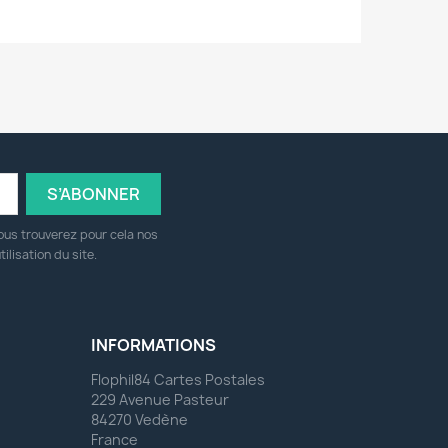
ous trouverez pour cela nos
ilisation du site.
INFORMATIONS
Flophil84 Cartes Postales
229 Avenue Pasteur
84270 Vedène
France