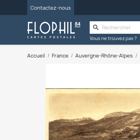
Contactez-nous
search
Vous ne trouvez pas ?
Accueil
France
Auvergne-Rhône-Alpes