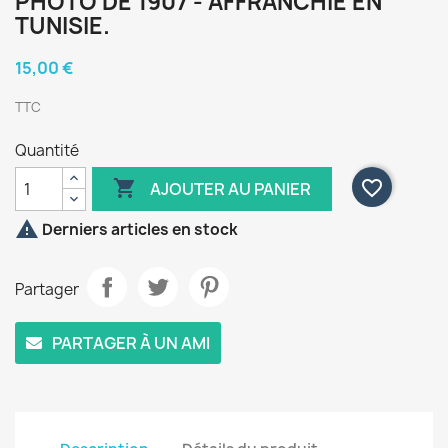
PHOTO DE 1907 - AFFRANCHIE EN
TUNISIE.
15,00 €
TTC
Quantité

favorite_border
AJOUTER AU PANIER

Derniers articles en stock
Partager
PARTAGER À UN AMI