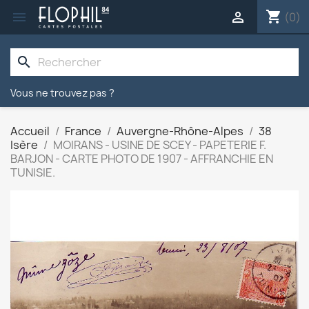
shopping_cart


(0)
search
Vous ne trouvez pas ?
Accueil
France
Auvergne-Rhône-Alpes
38
Isère
MOIRANS - USINE DE SCEY - PAPETERIE F.
BARJON - CARTE PHOTO DE 1907 - AFFRANCHIE EN
TUNISIE.