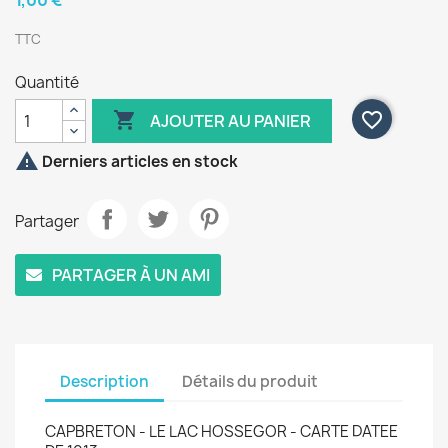
1,00 €
TTC
Quantité

favorite_border
AJOUTER AU PANIER

Derniers articles en stock
Partager
PARTAGER À UN AMI
Description
Détails du produit
CAPBRETON - LE LAC HOSSEGOR - CARTE DATEE