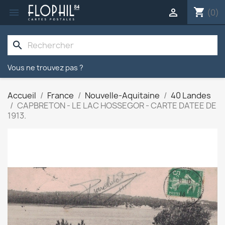
shopping_cart


(0)
search
Vous ne trouvez pas ?
Accueil
France
Nouvelle-Aquitaine
40 Landes
CAPBRETON - LE LAC HOSSEGOR - CARTE DATEE DE
1913.