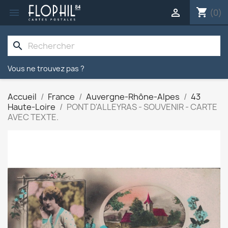
shopping_cart


(0)
search
Vous ne trouvez pas ?
Accueil
France
Auvergne-Rhône-Alpes
43
Haute-Loire
PONT D'ALLEYRAS - SOUVENIR - CARTE
AVEC TEXTE.