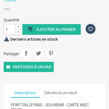
7,00 €
TTC
Quantité

favorite_border
AJOUTER AU PANIER

Derniers articles en stock
Partager
PARTAGER À UN AMI
Description
Détails du produit
PONT D'ALLEYRAS - SOUVENIR - CARTE AVEC