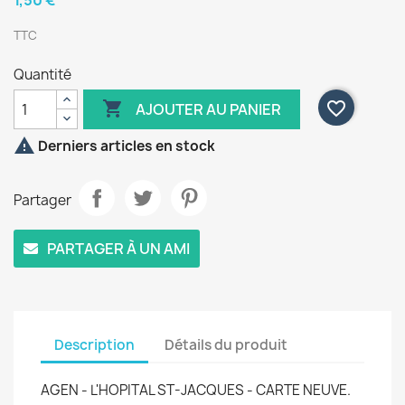
1,50 €
TTC
Quantité

favorite_border
AJOUTER AU PANIER

Derniers articles en stock
Partager
PARTAGER À UN AMI
Description
Détails du produit
AGEN - L'HOPITAL ST-JACQUES - CARTE NEUVE.