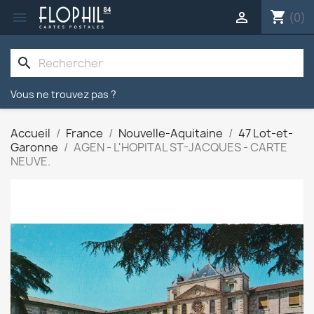
shopping_cart


(0)
search
Vous ne trouvez pas ?
Accueil
France
Nouvelle-Aquitaine
47 Lot-et-
Garonne
AGEN - L'HOPITAL ST-JACQUES - CARTE
NEUVE.