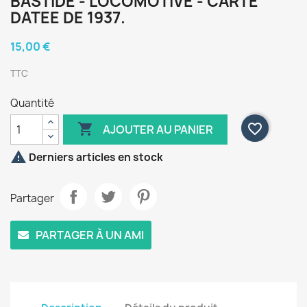
BASTIDE - LOCOMOTIVE - CARTE
DATEE DE 1937.
15,00 €
TTC
Quantité

favorite_border
AJOUTER AU PANIER

Derniers articles en stock
Partager
PARTAGER À UN AMI