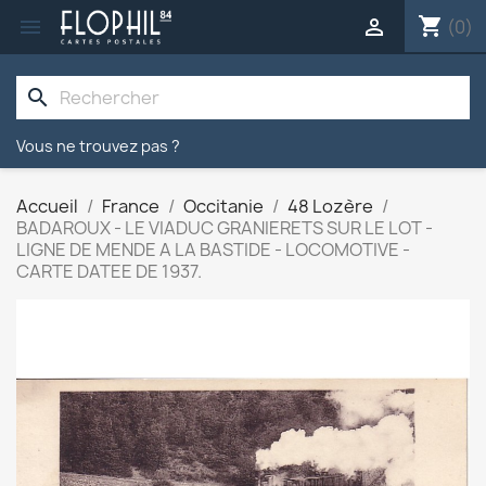
shopping_cart


(0)
search
Vous ne trouvez pas ?
Accueil
France
Occitanie
48 Lozère
BADAROUX - LE VIADUC GRANIERETS SUR LE LOT -
LIGNE DE MENDE A LA BASTIDE - LOCOMOTIVE -
CARTE DATEE DE 1937.