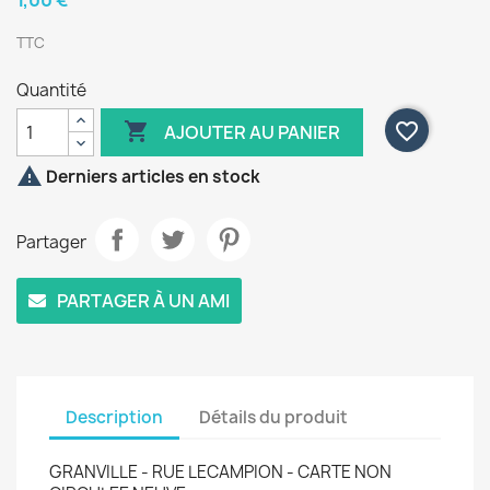
1,00 €
TTC
Quantité

favorite_border
AJOUTER AU PANIER

Derniers articles en stock
Partager
PARTAGER À UN AMI
Description
Détails du produit
GRANVILLE - RUE LECAMPION - CARTE NON