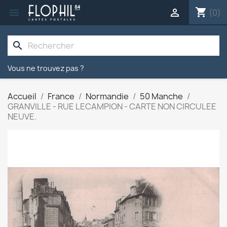
shopping_cart


(0)
search
Vous ne trouvez pas ?
Accueil
France
Normandie
50 Manche
GRANVILLE - RUE LECAMPION - CARTE NON CIRCULEE
NEUVE.