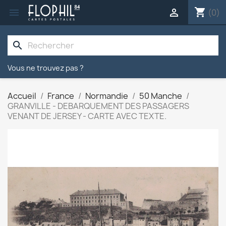
shopping_cart


(0)
search
Vous ne trouvez pas ?
Accueil
France
Normandie
50 Manche
GRANVILLE - DEBARQUEMENT DES PASSAGERS
VENANT DE JERSEY - CARTE AVEC TEXTE.