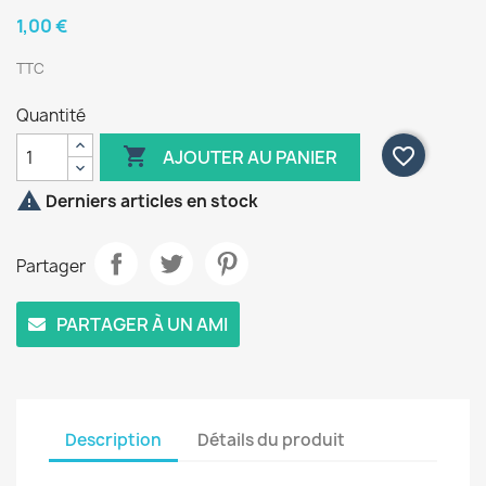
1,00 €
TTC
Quantité

favorite_border
AJOUTER AU PANIER

Derniers articles en stock
Partager
PARTAGER À UN AMI
Description
Détails du produit