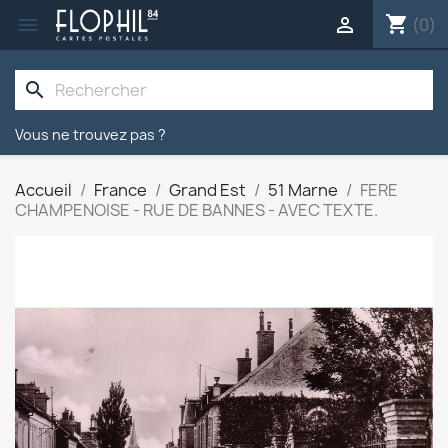
shopping_cart


(0)
search
Vous ne trouvez pas ?
Accueil
France
Grand Est
51 Marne
FERE
CHAMPENOISE - RUE DE BANNES - AVEC TEXTE.