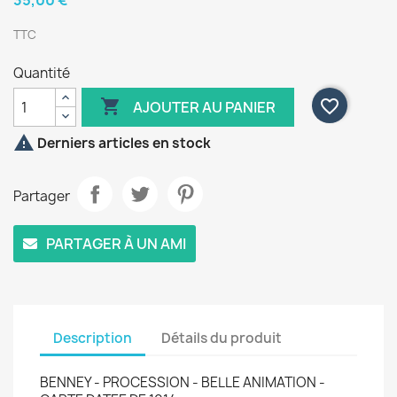
35,00 €
TTC
Quantité

favorite_border
AJOUTER AU PANIER

Derniers articles en stock
Partager
PARTAGER À UN AMI
Description
Détails du produit
BENNEY - PROCESSION - BELLE ANIMATION -