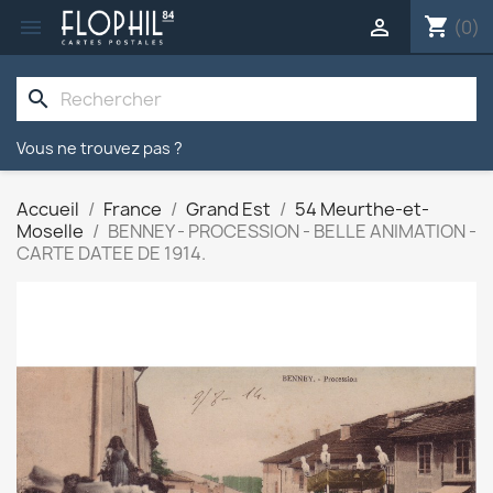
shopping_cart


(0)
search
Vous ne trouvez pas ?
Accueil
France
Grand Est
54 Meurthe-et-
Moselle
BENNEY - PROCESSION - BELLE ANIMATION -
CARTE DATEE DE 1914.