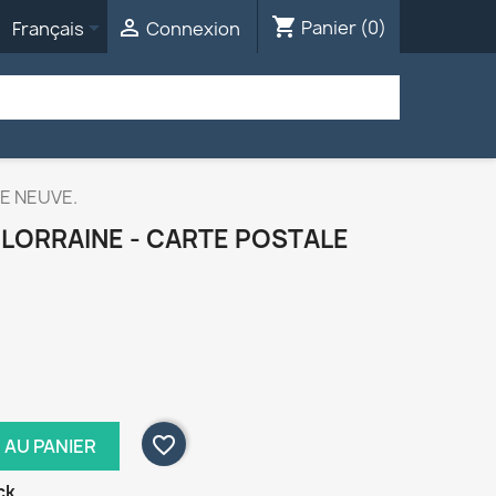
shopping_cart


Panier
(0)
Français
Connexion
E NEUVE.
 LORRAINE - CARTE POSTALE
favorite_border
 AU PANIER
ck