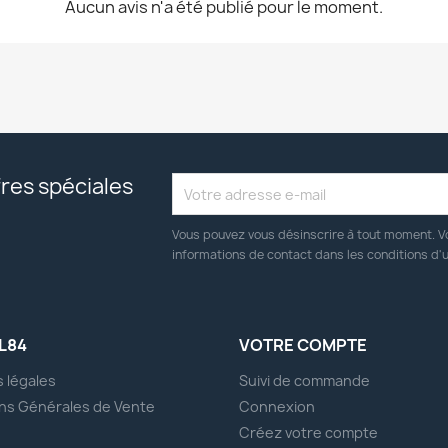
Aucun avis n'a été publié pour le moment.
res spéciales
Vous pouvez vous désinscrire à tout moment. V
informations de contact dans les conditions d'ut
L84
VOTRE COMPTE
 légales
Suivi de commande
ns Générales de Vente
Connexion
s
Créez votre compte