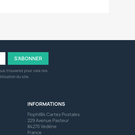
ous trouverez pour cela nos
ilisation du site.
INFORMATIONS
Flophil84 Cartes Postales
229 Avenue Pasteur
84270 Vedène
France