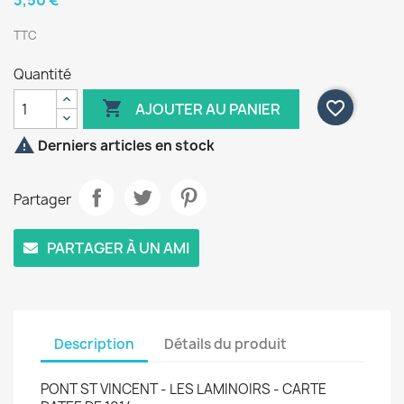
3,50 €
TTC
Quantité

favorite_border
AJOUTER AU PANIER

Derniers articles en stock
Partager
PARTAGER À UN AMI
Description
Détails du produit
PONT ST VINCENT - LES LAMINOIRS - CARTE