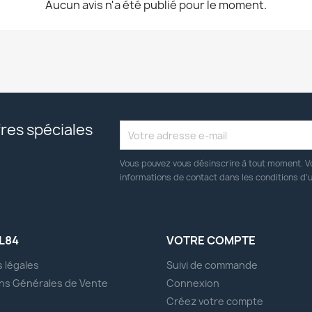
Aucun avis n'a été publié pour le moment.
res spéciales
Vous pouvez vous désinscrire à tout moment. V
informations de contact dans les conditions d'ut
L84
VOTRE COMPTE
 légales
Suivi de commande
ns Générales de Vente
Connexion
s
Créez votre compte