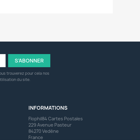
ous trouverez pour cela nos
ilisation du site.
INFORMATIONS
Flophil84 Cartes Postales
229 Avenue Pasteur
84270 Vedène
France