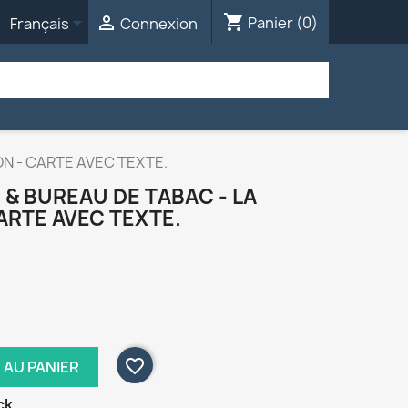
shopping_cart


Panier
(0)
Français
Connexion
ON - CARTE AVEC TEXTE.
 & BUREAU DE TABAC - LA
ARTE AVEC TEXTE.
favorite_border
 AU PANIER
ck