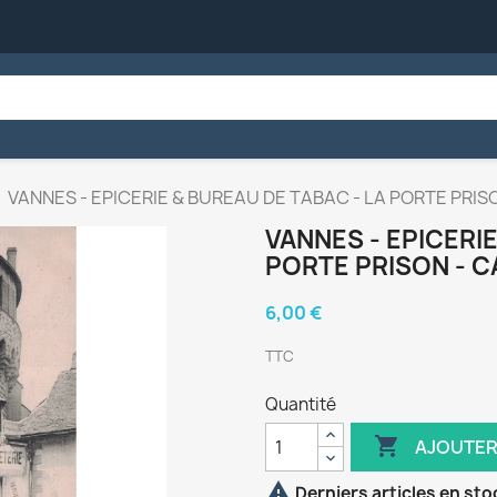
VANNES - EPICERIE & BUREAU DE TABAC - LA PORTE PRIS
VANNES - EPICERIE
PORTE PRISON - C
6,00 €
TTC
Quantité

AJOUTER

Derniers articles en sto