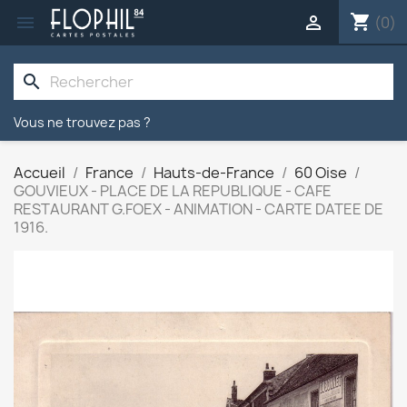
shopping_cart


(0)
search
Vous ne trouvez pas ?
Accueil
France
Hauts-de-France
60 Oise
GOUVIEUX - PLACE DE LA REPUBLIQUE - CAFE
RESTAURANT G.FOEX - ANIMATION - CARTE DATEE DE
1916.