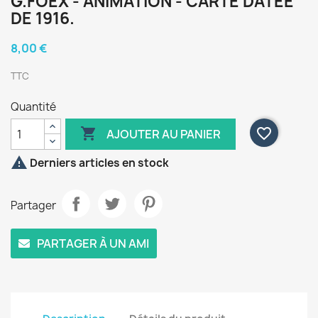
G.FOEX - ANIMATION - CARTE DATEE
DE 1916.
8,00 €
TTC
Quantité

favorite_border
AJOUTER AU PANIER

Derniers articles en stock
Partager
PARTAGER À UN AMI