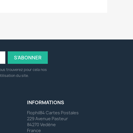
ous trouverez pour cela nos
ilisation du site.
INFORMATIONS
Flophil84 Cartes Postales
229 Avenue Pasteur
84270 Vedène
France