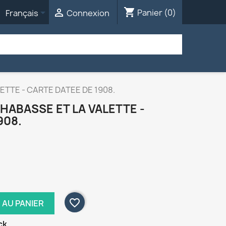
shopping_cart


Panier
(0)
Français
Connexion
ETTE - CARTE DATEE DE 1908.
CHABASSE ET LA VALETTE -
908.
favorite_border
 AU PANIER
ck