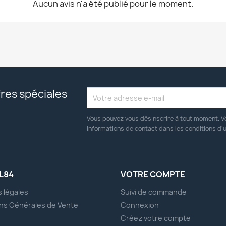
Aucun avis n'a été publié pour le moment.
res spéciales
Vous pouvez vous désinscrire à tout moment. V
informations de contact dans les conditions d'ut
L84
VOTRE COMPTE
 légales
Suivi de commande
ns Générales de Vente
Connexion
s
Créez votre compte