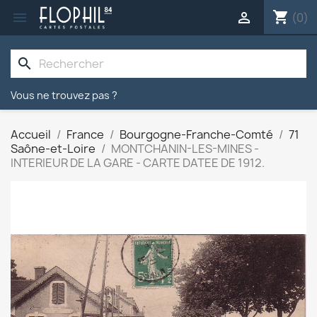
shopping_cart


(0)
search
Vous ne trouvez pas ?
Accueil
France
Bourgogne-Franche-Comté
71
Saône-et-Loire
MONTCHANIN-LES-MINES -
INTERIEUR DE LA GARE - CARTE DATEE DE 1912.