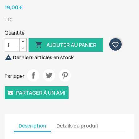
19,00 €
TTC
Quantité

favorite_border
AJOUTER AU PANIER

Derniers articles en stock
Partager
PARTAGER À UN AMI
Description
Détails du produit