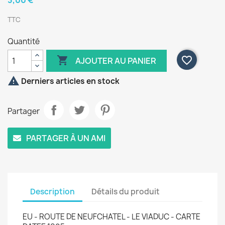
3,00 €
TTC
Quantité

favorite_border
AJOUTER AU PANIER

Derniers articles en stock
Partager
PARTAGER À UN AMI
Description
Détails du produit
EU - ROUTE DE NEUFCHATEL - LE VIADUC - CARTE