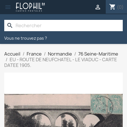
shopping_cart


(0)
search
Vous ne trouvez pas ?
Accueil
France
Normandie
76 Seine-Maritime
EU - ROUTE DE NEUFCHATEL - LE VIADUC - CARTE
DATEE 1905.